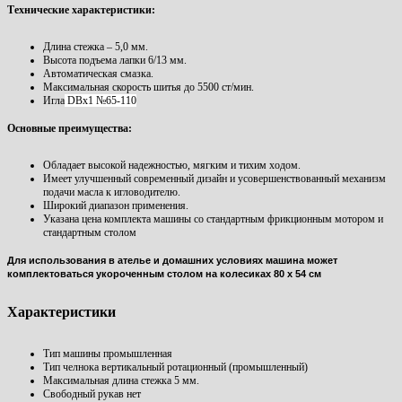
Технические характеристики:
Длина стежка – 5
,0 мм.
Высота подъема лапки 6/13 мм.
Автоматическая смазка.
Максимальная скорость шитья до 5500 ст/мин.
Игла
DBx1 №65-110
Основные преимущества:
Обладает высокой надежностью, мягким и тихим ходом.
Имеет улучшенный современный дизайн и усовершенствованный механизм
подачи масла к игловодителю.
Широкий диапазон применения.
Указана цена комплекта машины со стандартным фрикционным мотором и
стандартным столом
Для использования в ателье и домашних условиях машина может
комплектоваться укороченным столом на колесиках 80 х 54 см
Характеристики
Тип машины
промышленная
Тип челнока
вертикальный ротационный (промышленный)
Максимальная длина стежка
5 мм.
Свободный рукав
нет