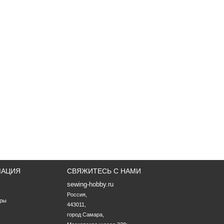
МАЦИЯ
СВЯЖИТЕСЬ С НАМИ
sewing-hobby.ru
Россия,

ары
443011,

город Самара,
