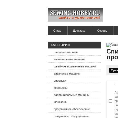
О нас
Доставка
Сервис
КАТЕГОРИИ
Спи
швейные машины
про
вышивальные машины
швейно-вышивальные машины
вязальные машины
оверлоки
коверлоки
As
распошивальные машины
эл
пр
манекены
ши
программное обеспечение
фу
фу
гладильное оборудование
об