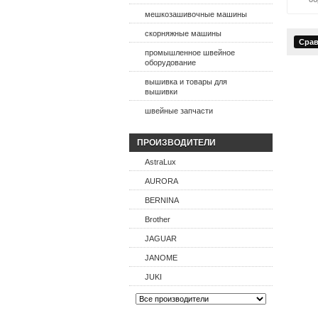
мешкозашивочные машины
скорняжные машины
промышленное швейное
оборудование
вышивка и товары для
вышивки
швейные запчасти
ПРОИЗВОДИТЕЛИ
AstraLux
AURORA
BERNINA
Brother
JAGUAR
JANOME
JUKI