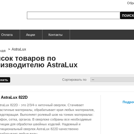
Обр
Оплата
Акции
Контакты
>
AstraLux
сок товаров по
изводителю AstraLux
Сортировать по
AstraLux 822D
Подро
traLux 822D - это 2/3/4-х ниточный оверлок. Стачивает
астичные материалы, обрабатывает края любых материалов,
едотвращая. Выполняет ролевый шов на тонких материалах:
фон, сетка, органза. В оверлоке собраны все необходимые
нкции для обработки швейных изделий. Надежный и
нкциональный оверлок AstraLux 822D качественно
рабатывает любые виды...