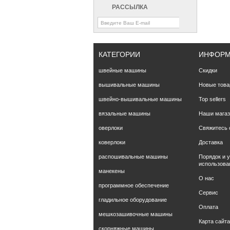
РАССЫЛКА
КАТЕГОРИИ
ИНФОР
швейные машины
Скидки
вышивальные машины
Новые тов
швейно-вышивальные машины
Top sellers
вязальные машины
Наши мага
оверлоки
Свяжитесь 
коверлоки
Доставка
распошивальные машины
Порядок и 
использова
манекены
О нас
программное обеспечение
Сервис
гладильное оборудование
Оплата
мешкозашивочные машины
Карта сайта
скорняжные машины