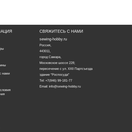
МАЦИЯ
СВЯЖИТЕСЬ С НАМИ
sewing-hobby.ru
Россия,

ары
443011,

город Самара,

Московское шоссе 228;

зины
пересечение с ул. XXII Партсъезда

с нами
здание "Роспосуда" 
Tel: +7(846) 99-181-77
Email:
info@sewing-hobby.ru
условия
ния