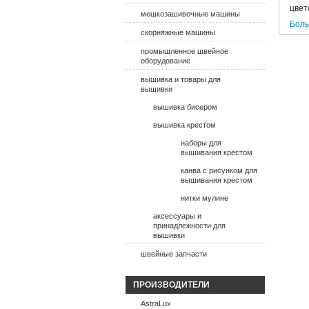
цвет
мешкозашивочные машины
Бол
скорняжные машины
промышленное швейное
оборудование
вышивка и товары для
вышивки
вышивка бисером
вышивка крестом
наборы для
вышивания крестом
канва с рисунком для
вышивания крестом
нитки мулине
аксессуары и
принадлежности для
вышивки
швейные запчасти
ПРОИЗВОДИТЕЛИ
AstraLux