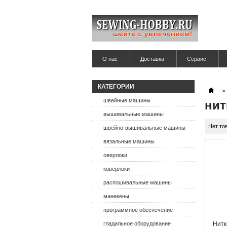
О нас
Доставка
Сервис
КАТЕГОРИИ
>
швейные машины
нит
вышивальные машины
Нет то
швейно-вышивальные машины
вязальные машины
оверлоки
коверлоки
распошивальные машины
манекены
программное обеспечение
гладильное оборудование
Нитк